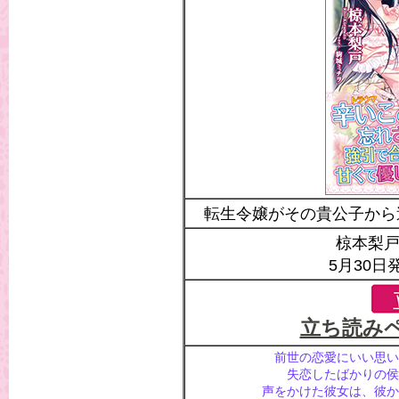
転生令嬢がその貴公子から
椋本梨戸
5月30日
立ち読み
前世の恋愛にいい思い
失恋したばかりの侯
声をかけた彼女は、彼か