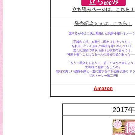
立ち読みページは、こちら！
発売記念ＳＳは、こちら！
愛するがゆえに夫と離婚した侯爵令嬢レオノーラ
王城内で起こる事件に関わりを持つうちに、
忘れ去っていた自らの過去を思い出していく。
思わぬ危険に晒され続ける彼女の傍らには、
将来を誓うことになる一人の男性の姿があった—
「もう一度会えるように、頬にキスが出来るよう
女神様にお願いをしたの」
聡明で美しい侯爵令嬢と一途に愛する年下公爵子息の ド
ブストーリー第二弾!!
Amazon
2017