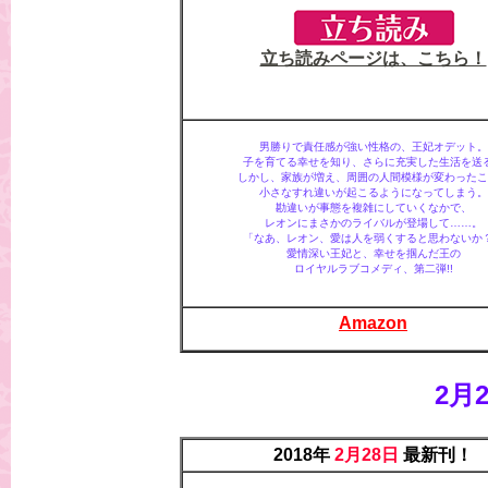
立ち読みページは、こちら！
男勝りで責任感が強い性格の、王妃オデット。
子を育てる幸せを知り、さらに充実した生活を送
しかし、家族が増え、周囲の人間模様が変わったこ
小さなすれ違いが起こるようになってしまう。
勘違いが事態を複雑にしていくなかで、
レオンにまさかのライバルが登場して……。
「なあ、レオン、愛は人を弱くすると思わないか
愛情深い王妃と、幸せを掴んだ王の
ロイヤルラブコメディ、第二弾!!
Amazon
2月
2018年
2月28日
最新刊！