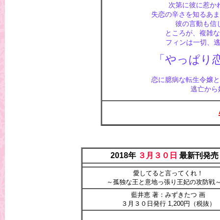
次第に彼に惹か
失恋の辛さを知るあま
彼の言動も信
ところが、複雑な
フィンは一切、逃
「やっぱり
恋に臆病な転生令嬢と
逃亡から
2018年
３月３０日
最新刊発売
愛してると言ってくれ！
～孤独な王と意地っ張り王妃の攻防戦～
藍井恵 著：みずきたつ 画
３月３０日発行 1,200円（税抜）