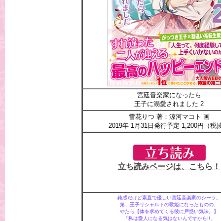
宮廷音楽家になったら
王子に溺愛されました 2
雪花りつ 著：涼河マコト 画
2019年 1月31日発行予定 1,200円（税
立ち読みページは、こちら！
鈍感だけど素直で優しい宮廷音楽家のシーラ。
第二王子リシャルドの歌姫になったものの、
やたら【体を求めてくる彼に戸惑い気味。】
「私は愛人になる気はないんですから!!」