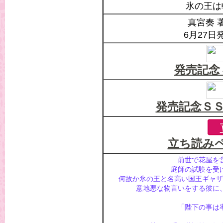
氷の王は
真宮奏 
6月27日
発売記念
発売記念ＳＳ
立ち読み
前世で花屋を
庭師の試験を受
何故か氷の王と名高い国王ギャザ
意地悪な物言いをする彼に
「陛下の事は