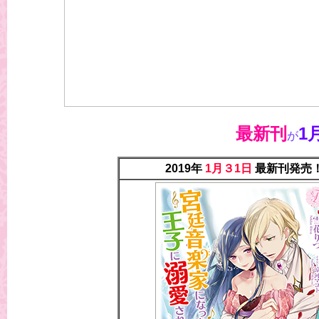
最新刊
1
が
2019年
1月３1日
最新刊発売