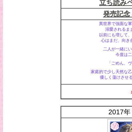
立ち読み
発売記念
異世界で強面な軍
溺愛されるま
以前にも増して、
心はまだ、向き
二人が一緒にい
今度は二
「ごめん、ヴ
家庭的で少し天然な乙
優しく蕩けさせる
2017