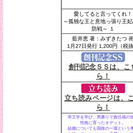
愛してると言ってくれ！
～孤独な王と意地っ張り王妃
防戦～ １
藍井恵 著：みずきたつ 
1月27日発行 1,200円（税
創刊記念ＳＳは、こ
ら！
立ち読みページは、
ら！
帝王学を学び、男勝りで責任感の
性格に育ったオデット。
結婚についても国政の一環という