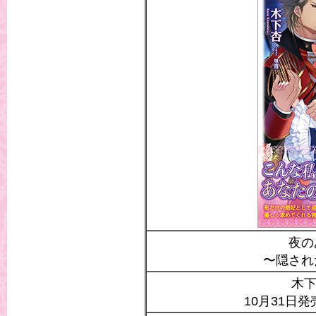
夜の
〜隠され
木下
10月31日発