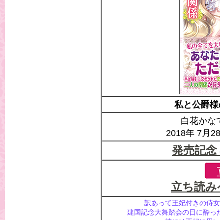
私と公爵様
白花かな
2018年 7月
発売記念
立ち読み
訳あって王妃付きの侍女
建国記念大舞踏会の日に酔っ