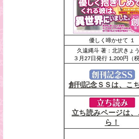
優しく啼かせて １
久遠縄斗 著：北沢きょう
３月27日発行 1,200円（
創刊記念ＳＳは、こ
立ち読みページは、
ら！